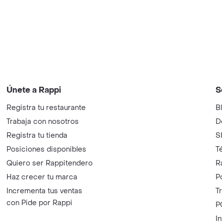
Únete a Rappi
S
Registra tu restaurante
B
Trabaja con nosotros
D
Registra tu tienda
S
Posiciones disponibles
T
Quiero ser Rappitendero
R
Haz crecer tu marca
P
Incrementa tus ventas
T
con Pide por Rappi
P
I