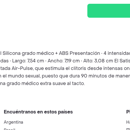
l Silicona grado médico + ABS Presentación • 4 intensida
as • Largo: 7,54 cm • Ancho: 7,19 cm • Alto: 3,08 cm El S
ada Air-Pulse, que estimula el clítoris desde intensas o
en el mundo sexual, puesto que dura 90 minutos de maner
ona grado médico extra suave al tacto.
Encuéntranos en estos países
P
Argentina
H
m