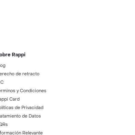
obre Rappi
log
erecho de retracto
IC
érminos y Condiciones
appi Card
olíticas de Privacidad
ratamiento de Datos
QRs
nformación Relevante