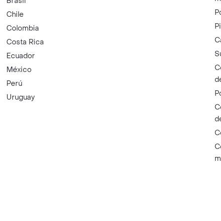
Brasil
P
Chile
P
Colombia
C
Costa Rica
S
Ecuador
C
México
d
Perú
P
Uruguay
C
d
C
C
m