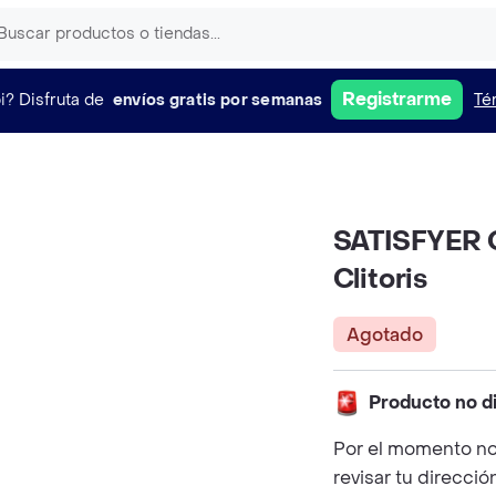
Registrarme
i?
Disfruta de
envíos gratis por semanas
Té
SATISFYER O
Clitoris
Agotado
Producto no d
Por el momento no
revisar tu direcció