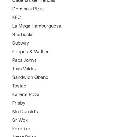
Cadenas de Tiendas
Domino's Pizza
KFC
La Mega Hamburguesa
Starbucks
Subway
Crepes & Waffles
Papa John's
Juan Valdez
Sandwich Qbano
Tostao
Karen's Pizza
Frisby
Mc Donald's
Sr Wok
Kokoriko