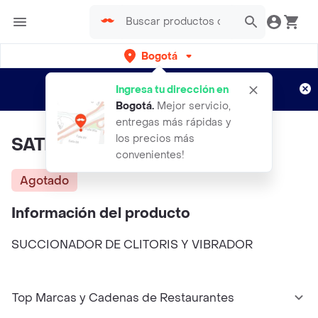
Bogotá
Regístrate
¿Nuevo en Rappi?
y disfruta de
Ingresa tu dirección en
envíos gratis por semanas
Aplican TyC
Bogotá
.
Mejor servicio,
entregas más rápidas y
los precios más
SATISFYER Pro 2+
convenientes!
Agotado
Información del producto
SUCCIONADOR DE CLITORIS Y VIBRADOR
Top Marcas y Cadenas de Restaurantes