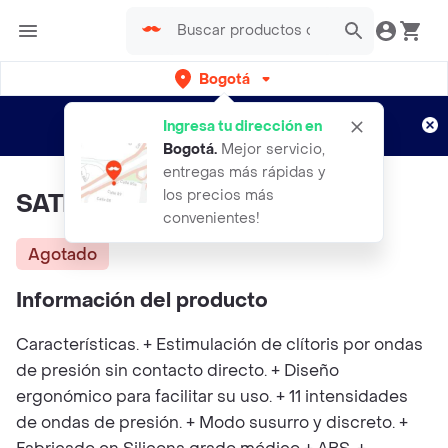
Bogotá
Regístrate
¿Nuevo en Rappi?
y disfruta de
Ingresa tu dirección en
envíos gratis por semanas
Aplican TyC
Bogotá
.
Mejor servicio,
entregas más rápidas y
los precios más
SATISFYER Pro 2 Succionador
convenientes!
Agotado
Información del producto
Características. + Estimulación de clítoris por ondas
de presión sin contacto directo. + Diseño
ergonómico para facilitar su uso. + 11 intensidades
de ondas de presión. + Modo susurro y discreto. +