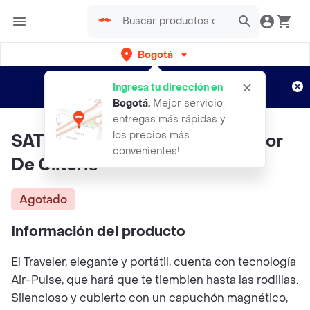
Bogotá
Regístrate
¿Nuevo en Rappi?
y disfruta de
Ingresa tu dirección en
envíos gratis por semanas
Aplican TyC
Bogotá
.
Mejor servicio,
entregas más rápidas y
los precios más
SATISFYER Traveler Succionador
convenientes!
De Clitoris
Agotado
Información del producto
El Traveler, elegante y portátil, cuenta con tecnología
Air-Pulse, que hará que te tiemblen hasta las rodillas.
Silencioso y cubierto con un capuchón magnético,