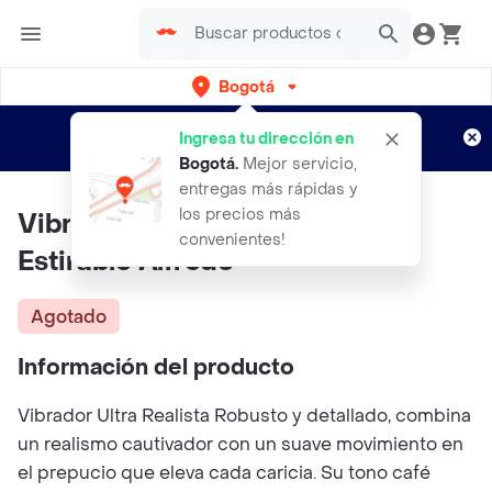
Bogotá
Regístrate
¿Nuevo en Rappi?
y disfruta de
Ingresa tu dirección en
envíos gratis por semanas
Aplican TyC
Bogotá
.
Mejor servicio,
entregas más rápidas y
los precios más
Vibrador Ultra Realista Piel
convenientes!
Estirable Alfredo
Agotado
Información del producto
Vibrador Ultra Realista Robusto y detallado, combina
un realismo cautivador con un suave movimiento en
el prepucio que eleva cada caricia. Su tono café