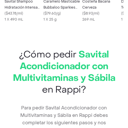
Savital Shampoo
Caramelo Masticable
Costeña Bacana
Duc
Hidratación Intensa
Bubbaloo Sparkies
Cerveza
Toq
Complejo Hialurónico
(
$43.78/ml
)
Frutas 25 g
(
$79.60/g
)
(
$8.93/ml
)
(
$33
490 mL
1 X 490 mL
1 X 25 g
269 mL
1 X 
¿Cómo pedir
Savital
Acondicionador con
Multivitaminas y Sábila
en Rappi?
Para pedir Savital Acondicionador con
Multivitaminas y Sábila en Rappi debes
completar los siguientes pasos y nos