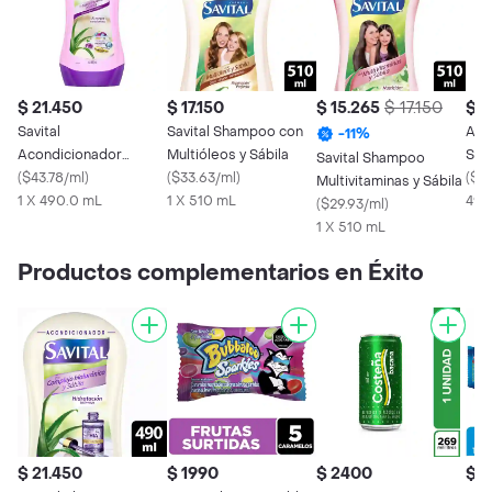
$ 21.450
$ 17.150
$ 15.265
$ 17.150
$ 2
Savital
Savital Shampoo con
Aco
-
11
%
Acondicionador
Multióleos y Sábila
Savi
Savital Shampoo
Fuerza Extraordinaria
(
$43.78/ml
)
(
$33.63/ml
)
Rom
(
$41
Multivitaminas y Sábila
Con Fusión 490 mL
1 X 490.0 mL
1 X 510 mL
Sáv
490
(
$29.93/ml
)
1 X 510 mL
Productos complementarios en Éxito
$ 21.450
$ 1990
$ 2400
$ 1