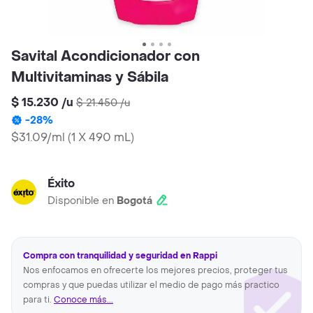
Savital Acondicionador con
Multivitaminas y Sábila
$ 15.230
/
u
$ 21.450
/
u
-
28
%
$31.09/ml
(
1 X 490 mL
)
Éxito
Disponible en
Bogotá
Compra con tranquilidad y seguridad en Rappi
Nos enfocamos en ofrecerte los mejores precios, proteger tus
compras y que puedas utilizar el medio de pago más practico
para ti.
Conoce más...