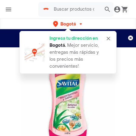
Bogotá
Regístrate
¿Nuevo en Rappi?
y disfruta de
Ingresa tu dirección en
envíos gratis por semanas
Aplican TyC
Bogotá
.
Mejor servicio,
entregas más rápidas y
los precios más
convenientes!