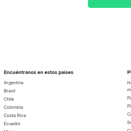
Encuéntranos en estos países
P
Argentina
H
m
Brasil
P
Chile
P
Colombia
C
Costa Rica
S
Ecuador
C