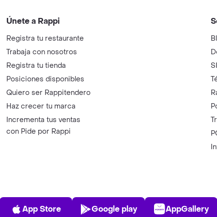
Únete a Rappi
S
Registra tu restaurante
B
Trabaja con nosotros
D
Registra tu tienda
S
Posiciones disponibles
T
Quiero ser Rappitendero
R
Haz crecer tu marca
P
Incrementa tus ventas
T
con Pide por Rappi
P
I
App Store
Play Store
AppGalle
App Store
Google play
AppGallery