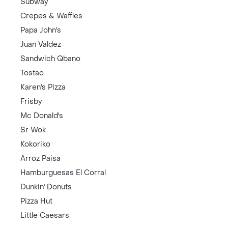
Subway
Crepes & Waffles
Papa John's
Juan Valdez
Sandwich Qbano
Tostao
Karen's Pizza
Frisby
Mc Donald's
Sr Wok
Kokoriko
Arroz Paisa
Hamburguesas El Corral
Dunkin' Donuts
Pizza Hut
Little Caesars