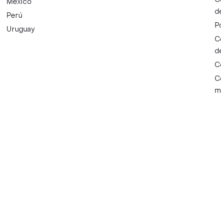
México
d
Perú
P
Uruguay
C
d
C
C
m