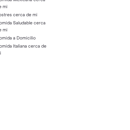
e mi
ostres cerca de mi
omida Saludable cerca
e mi
omida a Domicilio
omida Italiana cerca de
i