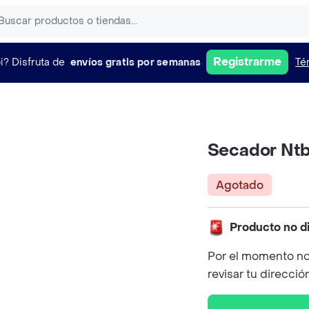
Registrarme
i?
Disfruta de
envíos gratis por semanas
Té
Secador Nt
Agotado
Producto no d
Por el momento no
revisar tu direcció