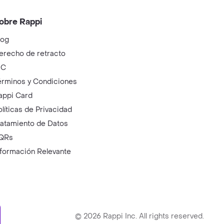
obre Rappi
log
erecho de retracto
IC
érminos y Condiciones
appi Card
olíticas de Privacidad
ratamiento de Datos
QRs
nformación Relevante
ry
©
2026
Rappi Inc. All rights reserved.