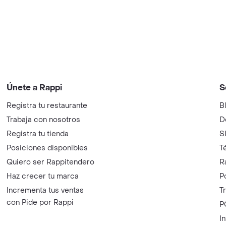
Únete a Rappi
S
Registra tu restaurante
B
Trabaja con nosotros
D
Registra tu tienda
S
Posiciones disponibles
T
Quiero ser Rappitendero
R
Haz crecer tu marca
P
Incrementa tus ventas
T
con Pide por Rappi
P
I