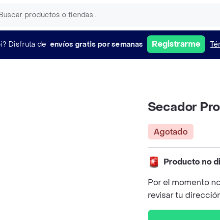
Registrarme
i?
Disfruta de
envíos gratis por semanas
Té
Secador Pro
Agotado
Producto no d
Por el momento no
revisar tu direcció