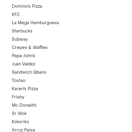
Domino's Pizza
KFC
La Mega Hamburguesa
Starbucks
Subway
Crepes & Waffles
Papa John's
Juan Valdez
Sandwich Qbano
Tostao
Karen's Pizza
Frisby
Mc Donald's
Sr Wok
Kokoriko
Arroz Paisa