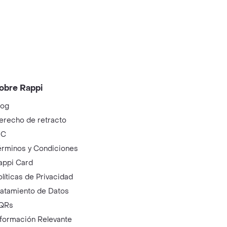
obre Rappi
log
erecho de retracto
IC
érminos y Condiciones
appi Card
olíticas de Privacidad
ratamiento de Datos
QRs
nformación Relevante