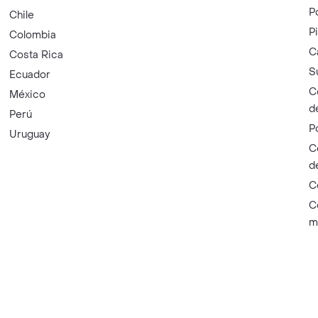
P
Chile
P
Colombia
C
Costa Rica
S
Ecuador
C
México
d
Perú
P
Uruguay
C
d
C
C
m