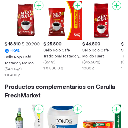
$ 18.810
$ 20.900
$ 25.500
$ 46.500
$ 1
Sello Rojo Café
Sello Rojo Cafe
Sel
-
10
%
Tradicional Tostado y
Molido Fuert
Trad
Sello Rojo Café
Molido
(
$51/g
)
(
$46.50/g
)
Mol
(
$5
Tostado y Molido
1 X 500.0 g
1000 g
1 X
Tradicional
(
$47.03/g
)
1 X 400 g
Productos complementarios en Carulla
FreshMarket