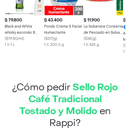
$ 79.800
$ 43.400
$ 11.900
$ 3
Black and White
Ponds Crema S Facial
La Soberana Conserva
whisky escocés 8
Humectante
de Pescado en Salsa
As 
años 1000 ml
(
$79.80/ml
)
(
$217/g
)
de Tomate
(
$28/g
)
Mul
1 X 1 L
1 X 200.0 g
1 X 425 g
(
$5.
1 x
¿Cómo pedir
Sello Rojo
Café Tradicional
Tostado y Molido
en
Rappi?