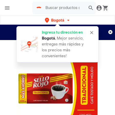
Bogotá
Regístrate
¿Nuevo en Rappi?
y disfruta de
Ingresa tu dirección en
envíos gratis por semanas
Aplican TyC
Bogotá
.
Mejor servicio,
entregas más rápidas y
los precios más
convenientes!