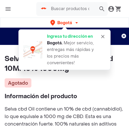
Bogotá
Regístrate
¿Nuevo en Rappi?
y disfruta de
Ingresa tu dirección en
envíos gratis por semanas
Aplican TyC
Bogotá
.
Mejor servicio,
entregas más rápidas y
los precios más
Selva Cosmetics Aceite De Cbd
convenientes!
10Ml 10% 1000Mg
Agotado
Información del producto
Selva cbd Oil contiene un 10% de cbd (cannabidiol),
lo que equivale a 1000 mg de CBD. Esta es una
concentración fuerte. 100% naturales sin aditivos