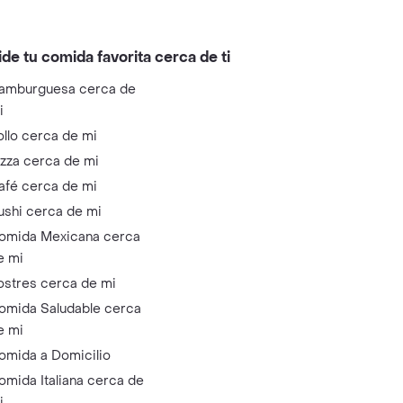
ide tu comida favorita cerca de ti
amburguesa cerca de
i
ollo cerca de mi
izza cerca de mi
afé cerca de mi
ushi cerca de mi
omida Mexicana cerca
e mi
ostres cerca de mi
omida Saludable cerca
e mi
omida a Domicilio
omida Italiana cerca de
i