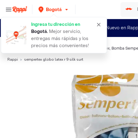
Bogotá
Ingresa tu dirección en
¿Nuevo en Rapp
Bogotá
.
Mejor servicio,
entregas más rápidas y los
precios más convenientes!
Búsquedas relacionadas:
Bombas y Globos
,
Sempertex
,
Bomba Sempe
Rappi
sempertex globo latex r 9 silk surt