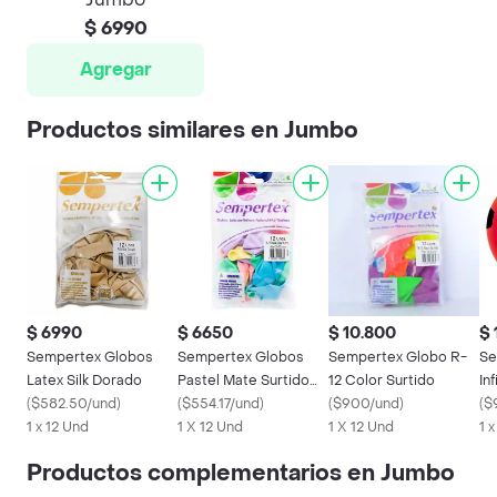
$ 6990
Agregar
Productos similares en Jumbo
$ 6990
$ 6650
$ 10.800
$ 
Sempertex Globos
Sempertex Globos
Sempertex Globo R-
Se
Latex Silk Dorado
Pastel Mate Surtido
12 Color Surtido
In
(
$582.50/und
)
R-12
(
$554.17/und
)
(
$900/und
)
R-
(
$
1 x 12 Und
1 X 12 Und
1 X 12 Und
1 
Productos complementarios en Jumbo