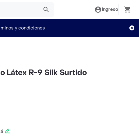
Ingreso
rminos y condiciones
 Látex R-9 Silk Surtido
)
tá