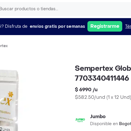
Registrarme
i?
Disfruta de
envíos gratis por semanas
Té
rtex
Sempertex Globo
7703340411446
$ 6990
/
u
$582.50/und
(
1 x 12 Und
Jumbo
Disponible en
Bogo