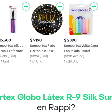
15.300
$ 9190
$ 2890
mpertex Inflador
Sempertex Plato
Sempertex Velita Cera
nual Profesional
Cartón 7 in Feliz
Espiralada Pastel
ra Globos
15300/und
)
Cumpleaños
(
$9190/und
)
7703340412580
(
$120.42/und
)
X 1 Und
7703340401942
1 x 1 Und
1 x 24 Und
tex Globo Látex R-9 Silk Su
en Rappi?