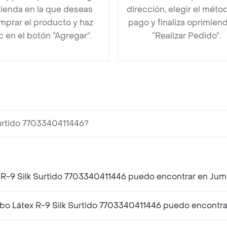
 tienda en la que deseas
dirección, elegir el méto
mprar el producto y haz
pago y finaliza oprimien
ic en el botón “Agregar”.
“Realizar Pedido”.
urtido 7703340411446?
 R-9 Silk Surtido 7703340411446 puedo encontrar en Ju
o Látex R-9 Silk Surtido 7703340411446 puedo encontr