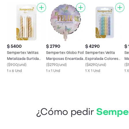
$ 5400
$ 2790
$ 4290
$ 
Sempertex Velitas
Sempertex Globo Foil
Sempertex Velita
Se
Metalizada Surtida
Mariposas Encantadas
Espiralada Colores
Ma
Dorada
(
$900/und
)
18''
(
$2790/und
)
Pasteles
(
$4290/und
)
pa
(
$
7703340387413
1 x 6 Und
1 x 1 Und
1 X 1 Und
1 
¿Cómo pedir
Semper