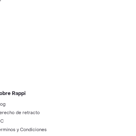
obre Rappi
log
erecho de retracto
IC
érminos y Condiciones