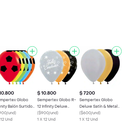
10.800
$ 10.800
$ 7200
mpertex Globo
Sempertex Globo R-
Sempertex Globo
finity Balón Surtido
12 Infinity Deluxe
Deluxe Satín & Metal
12
900/und
)
Surtido
(
$900/und
)
R-12
(
$600/und
)
x 12 Und
1 X 12 Und
1 X 12 Und