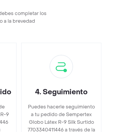
 debes completar los
o a la brevedad
dido
4
.
Seguimiento
de
Puedes hacerle seguimiento
 R-9
a tu pedido de Sempertex
1446
Globo Látex R-9 Silk Surtido
u
7703340411446 a través de la