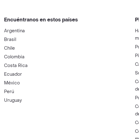
Encuéntranos en estos países
P
Argentina
H
m
Brasil
P
Chile
P
Colombia
C
Costa Rica
S
Ecuador
C
México
d
Perú
P
Uruguay
C
d
C
C
m