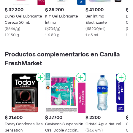
$ 32.300
$ 35.200
$ 41.000
$ 3
Durex Gel Lubricante
K-Y Gel Lubricante
Sen Íntimo
Dur
Cereza 50 mL
Íntimo
Electrizante
Cos
(
$646/g
)
(
$704/g
)
(
$8200/ml
)
(
$6
1 X 50 g
1 X 50 g
1 x 5 mL
1 X 
Productos complementarios en Carulla
FreshMarket
$ 21.600
$ 37.700
$ 2200
$ 1
Today Condones Real
Gaviscon Suspensión
Cristal Agua Natural
Cep
Sensation
Oral Doble Acción
(
$3.67/ml
)
Ora