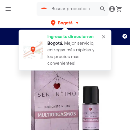
Bogotá
Regístrate
¿Nuevo en Rappi?
y disfruta de
Ingresa tu dirección en
envíos gratis por semanas
Aplican TyC
Bogotá
.
Mejor servicio,
entregas más rápidas y
los precios más
convenientes!