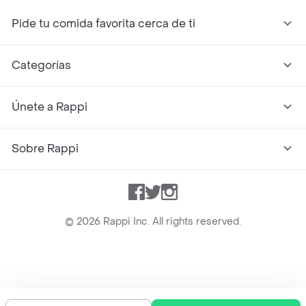
Pide tu comida favorita cerca de ti
Categorías
Únete a Rappi
Sobre Rappi
Facebook
Twitter
Instagram
©
2026
Rappi Inc. All rights reserved.
Rappi S.A.S. --- NIT 900.843.898-9 --- Calle 63 # 16A-02