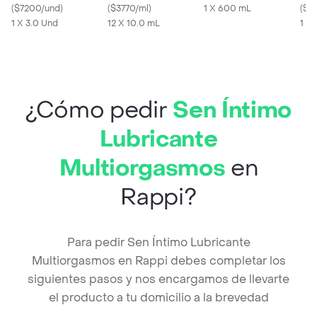
(
$7200/und
)
Sachet
(
$3770/ml
)
1 X 600 mL
Med
(
$7
1 X 3.0 Und
12 X 10.0 mL
1 X 
¿Cómo pedir
Sen Íntimo
Lubricante
Multiorgasmos
en
Rappi?
Para pedir Sen Íntimo Lubricante
Multiorgasmos en Rappi debes completar los
siguientes pasos y nos encargamos de llevarte
el producto a tu domicilio a la brevedad