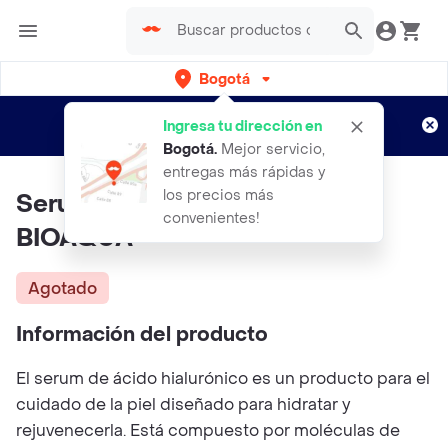
Bogotá
Regístrate
¿Nuevo en Rappi?
y disfruta de
Ingresa tu dirección en
envíos gratis por semanas
Aplican TyC
Bogotá
.
Mejor servicio,
entregas más rápidas y
los precios más
Serum Acido Hialuronico
convenientes!
BIOAQUA
Agotado
Información del producto
El serum de ácido hialurónico es un producto para el
cuidado de la piel diseñado para hidratar y
rejuvenecerla. Está compuesto por moléculas de