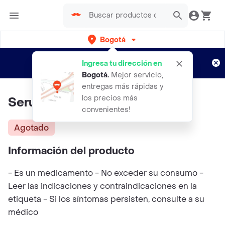
Bogotá
Regístrate
¿Nuevo en Rappi?
y disfruta de
Ingresa tu dirección en
envíos gratis por semanas
Aplican TyC
Bogotá
.
Mejor servicio,
entregas más rápidas y
los precios más
Serum Anti Acne BIOAQUA
convenientes!
Agotado
Información del producto
- Es un medicamento - No exceder su consumo -
Leer las indicaciones y contraindicaciones en la
etiqueta - Si los síntomas persisten, consulte a su
médico