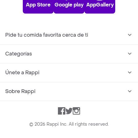
App Store
Google play
AppGallery
Pide tu comida favorita cerca de ti
Categorías
Únete a Rappi
Sobre Rappi
Facebook
Twitter
Instagram
©
2026
Rappi Inc. All rights reserved.