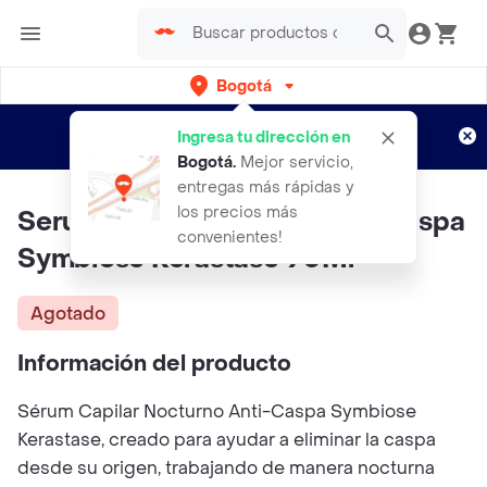
Bogotá
Regístrate
¿Nuevo en Rappi?
y disfruta de
Ingresa tu dirección en
envíos gratis por semanas
Aplican TyC
Bogotá
.
Mejor servicio,
entregas más rápidas y
los precios más
Serum Capilar Nocturno Anticaspa
convenientes!
Symbiose Kérastase 90Ml
Agotado
Información del producto
Sérum Capilar Nocturno Anti-Caspa Symbiose
Kerastase, creado para ayudar a eliminar la caspa
desde su origen, trabajando de manera nocturna