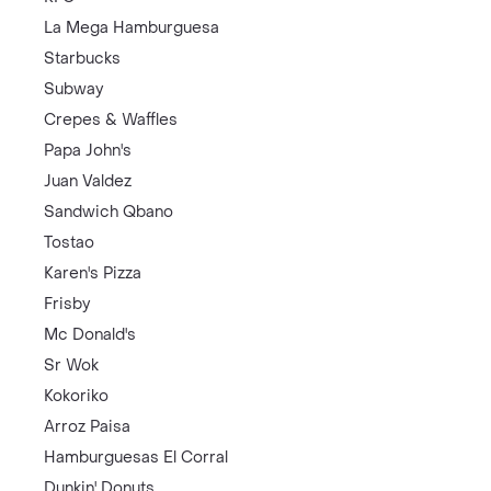
La Mega Hamburguesa
Starbucks
Subway
Crepes & Waffles
Papa John's
Juan Valdez
Sandwich Qbano
Tostao
Karen's Pizza
Frisby
Mc Donald's
Sr Wok
Kokoriko
Arroz Paisa
Hamburguesas El Corral
Dunkin' Donuts