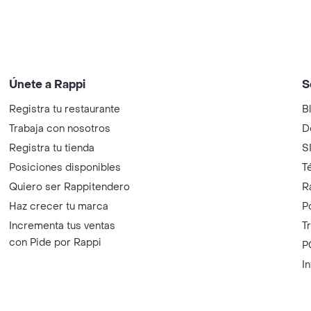
Únete a Rappi
S
Registra tu restaurante
B
Trabaja con nosotros
D
Registra tu tienda
S
Posiciones disponibles
T
Quiero ser Rappitendero
R
Haz crecer tu marca
P
Incrementa tus ventas
T
con Pide por Rappi
P
I