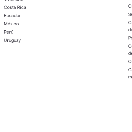
C
Costa Rica
S
Ecuador
C
México
d
Perú
P
Uruguay
C
d
C
C
m