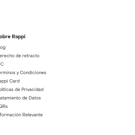
obre Rappi
log
erecho de retracto
IC
érminos y Condiciones
appi Card
olíticas de Privacidad
ratamiento de Datos
QRs
nformación Relevante