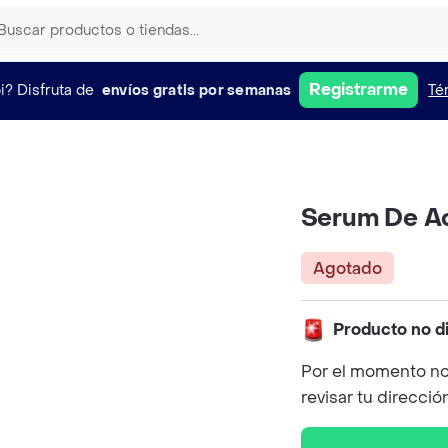
Registrarme
i?
Disfruta de
envíos gratis por semanas
Té
Serum De Ac
Agotado
Producto no d
Por el momento no
revisar tu direcció