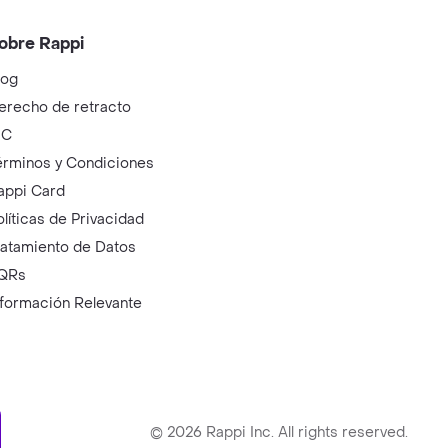
obre Rappi
log
erecho de retracto
IC
érminos y Condiciones
appi Card
olíticas de Privacidad
ratamiento de Datos
QRs
nformación Relevante
ry
©
2026
Rappi Inc. All rights reserved.