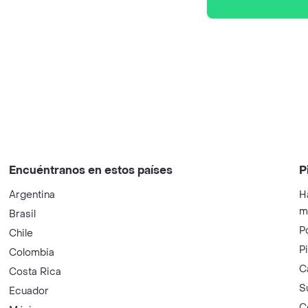
Encuéntranos en estos países
P
Argentina
H
m
Brasil
P
Chile
P
Colombia
C
Costa Rica
S
Ecuador
C