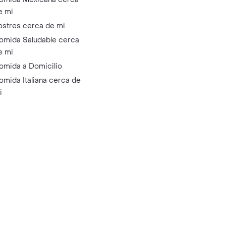
e mi
ostres cerca de mi
omida Saludable cerca
e mi
omida a Domicilio
omida Italiana cerca de
i