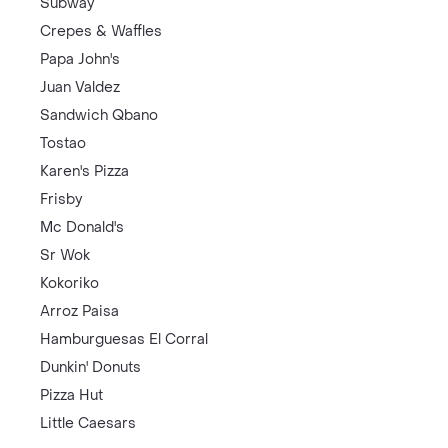
Subway
Crepes & Waffles
Papa John's
Juan Valdez
Sandwich Qbano
Tostao
Karen's Pizza
Frisby
Mc Donald's
Sr Wok
Kokoriko
Arroz Paisa
Hamburguesas El Corral
Dunkin' Donuts
Pizza Hut
Little Caesars