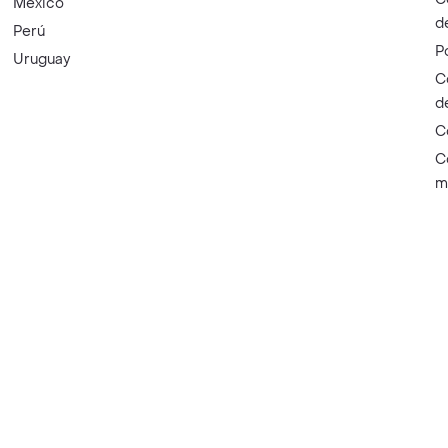
México
d
Perú
P
Uruguay
C
d
C
C
m