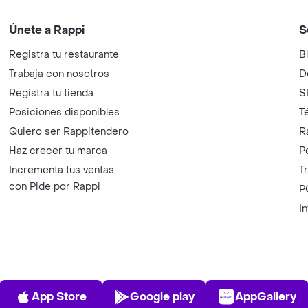
Únete a Rappi
S
Registra tu restaurante
B
Trabaja con nosotros
D
Registra tu tienda
S
Posiciones disponibles
T
Quiero ser Rappitendero
R
Haz crecer tu marca
P
Incrementa tus ventas
T
con Pide por Rappi
P
I
App Store
Play Store
AppGalle
App Store
Google play
AppGallery