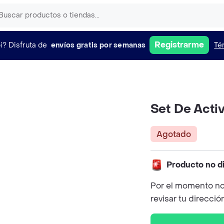
Registrarme
i?
Disfruta de
envíos gratis por semanas
Té
Set De Acti
Agotado
Producto no d
Por el momento no
revisar tu direcció