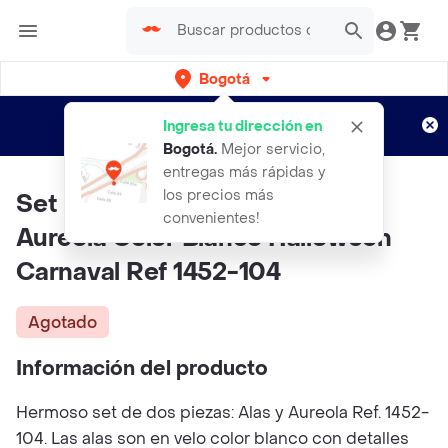
Bogotá
Regístrate
¿Nuevo en Rappi?
y disfruta de
Ingresa tu dirección en
envíos gratis por semanas
Aplican TyC
Bogotá
.
Mejor servicio,
entregas más rápidas y
los precios más
Set De Angel X 2 Piezas Alas Y
convenientes!
Aureola Color Blanco Halloween
Carnaval Ref 1452-104
Agotado
Información del producto
Hermoso set de dos piezas: Alas y Aureola Ref. 1452-
104. Las alas son en velo color blanco con detalles