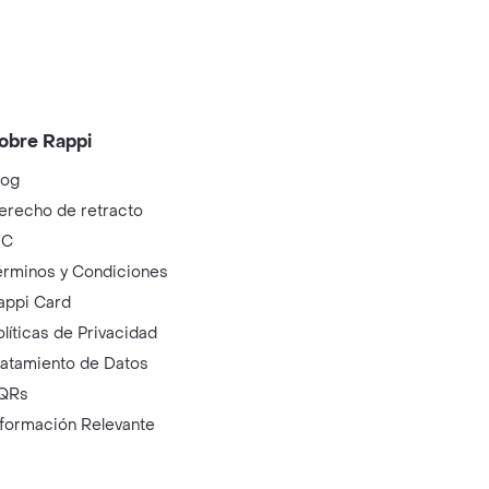
obre Rappi
log
erecho de retracto
IC
érminos y Condiciones
appi Card
olíticas de Privacidad
ratamiento de Datos
QRs
nformación Relevante