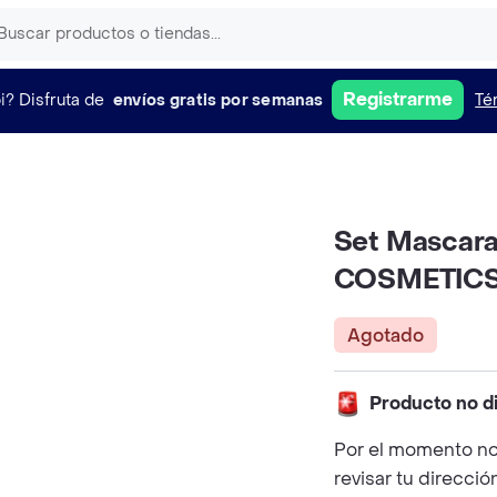
Registrarme
i?
Disfruta de
envíos gratis por semanas
Té
Set Mascara
COSMETICS 
Agotado
Producto no d
Por el momento no
revisar tu direcció