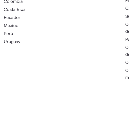
P
Colombia
C
Costa Rica
S
Ecuador
C
México
d
Perú
P
Uruguay
C
d
C
C
m