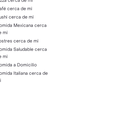
izza cerca de mi
afé cerca de mi
ushi cerca de mi
omida Mexicana cerca
e mi
ostres cerca de mi
omida Saludable cerca
e mi
omida a Domicilio
omida Italiana cerca de
i