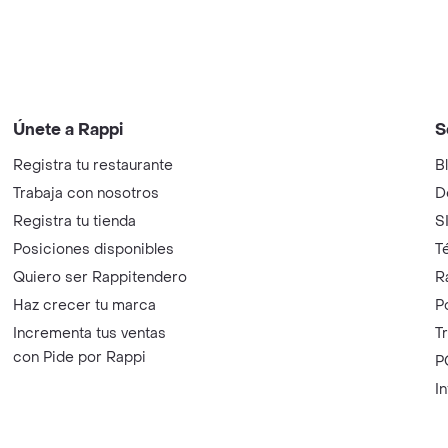
Únete a Rappi
S
Registra tu restaurante
B
Trabaja con nosotros
D
Registra tu tienda
S
Posiciones disponibles
T
Quiero ser Rappitendero
R
Haz crecer tu marca
P
Incrementa tus ventas
T
con Pide por Rappi
P
I