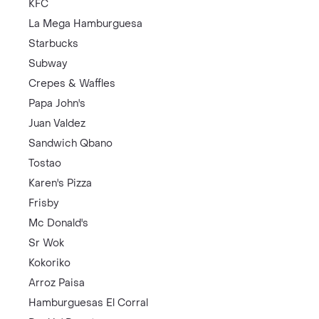
KFC
La Mega Hamburguesa
Starbucks
Subway
Crepes & Waffles
Papa John's
Juan Valdez
Sandwich Qbano
Tostao
Karen's Pizza
Frisby
Mc Donald's
Sr Wok
Kokoriko
Arroz Paisa
Hamburguesas El Corral