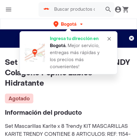
Bogotá
Regístrate
¿Nuevo en Rappi?
y disfruta de
Ingresa tu dirección en
envíos gratis por semanas
Aplican TyC
Bogotá
.
Mejor servicio,
entregas más rápidas y
los precios más
Set Mascarillas Karite X 8 TRENDY
convenientes!
Colageno Pepino Labios
Hidratante
Agotado
Información del producto
Set Mascarillas Karite x 8 Trendy KIT MASCARILLAS
KARITE TRENDY CONTIENE 8 ARTICULOS: REF: 1154-