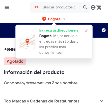
Bogotá
Regístrate
¿Nuevo en Rappi?
y disfruta de
Ingresa tu dirección en
envíos gratis por semanas
Aplican TyC
Bogotá
.
Mejor servicio,
entregas más rápidas y
los precios más
+sex Power Condones
convenientes!
Agotado
Información del producto
Condones/preservativos 3pcs hombre
Top Marcas y Cadenas de Restaurantes