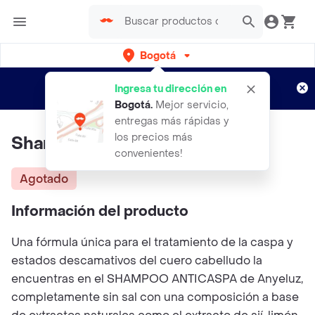
Bogotá
Regístrate
¿Nuevo en Rappi?
y disfruta de
Ingresa tu dirección en
envíos gratis por semanas
Aplican TyC
Bogotá
.
Mejor servicio,
entregas más rápidas y
los precios más
Shampoo Anticaspa ANYELUZ
convenientes!
Agotado
Información del producto
Una fórmula única para el tratamiento de la caspa y
estados descamativos del cuero cabelludo la
encuentras en el SHAMPOO ANTICASPA de Anyeluz,
completamente sin sal con una composición a base