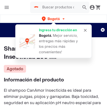
Bogotá
Regístrate
¿Nuevo en Rappi?
y disfruta de
Ingresa tu dirección en
envíos gratis por semanas
Aplican TyC
Bogotá
.
Mejor servicio,
entregas más rápidas y
los precios más
Shampoo CanAmor Con
convenientes!
Insecticida 230 Ml
Agotado
Información del producto
El shampoo CanAmor Insecticida es ideal para
eliminar pulgas, piojos y garrapatas. Baja toxicidad,
seguridad en su aplicación pH neutro especial para