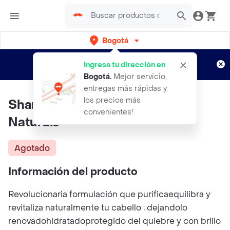
Bogotá
Regístrate
¿Nuevo en Rappi?
y disfruta de
Ingresa tu dirección en
envíos gratis por semanas
Aplican TyC
Bogotá
.
Mejor servicio,
entregas más rápidas y
los precios más
Shampoo Em Brio N De Pato
convenientes!
Naturals
Agotado
Información del producto
Revolucionaria formulación que purificaequilibra y
revitaliza naturalmente tu cabello ; dejandolo
renovadohidratadoprotegido del quiebre y con brillo