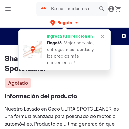
Bogotá
Regístrate
¿Nuevo en Rappi?
y disfruta de
Ingresa tu dirección en
envíos gratis por semanas
Aplican TyC
Bogotá
.
Mejor servicio,
entregas más rápidas y
los precios más
Shampoo En Seco Ultra
convenientes!
Spotcleaner
Agotado
Información del producto
Nuestro Lavado en Seco ULTRA SPOTCLEANER, es
una fórmula avanzada para polichado de motos o
automóviles. Producto de última generación que