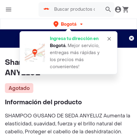
Bogotá
Regístrate
¿Nuevo en Rappi?
y disfruta de
Ingresa tu dirección en
envíos gratis por semanas
Aplican TyC
Bogotá
.
Mejor servicio,
entregas más rápidas y
los precios más
Shampoo Gusano De Seda
convenientes!
ANYELUZ
Agotado
Información del producto
SHAMPOO GUSANO DE SEDA ANYELUZ Aumenta la
elasticidad, suavidad, fuerza y el brillo natural del
cabello, Proteger el cabello de la deshidratación.