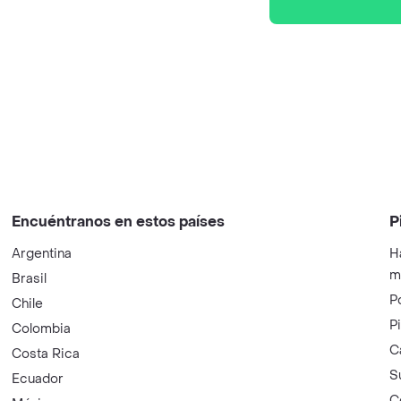
Encuéntranos en estos países
P
Argentina
H
m
Brasil
P
Chile
P
Colombia
C
Costa Rica
S
Ecuador
C