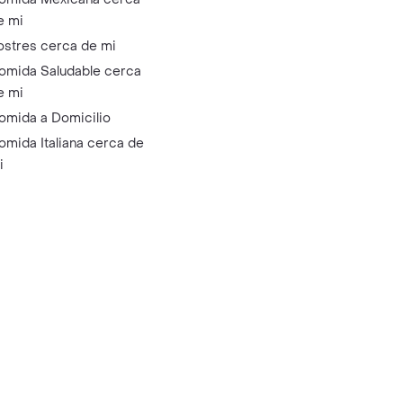
e mi
ostres cerca de mi
omida Saludable cerca
e mi
omida a Domicilio
omida Italiana cerca de
i