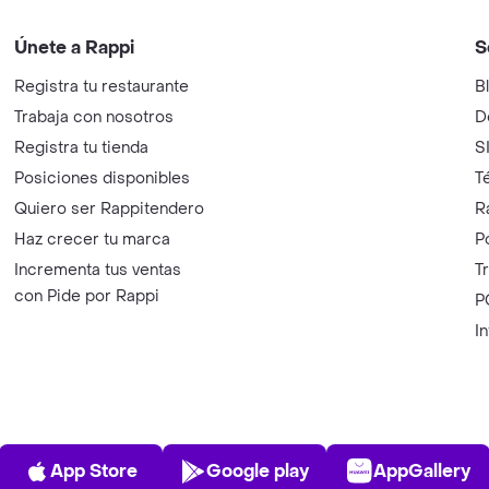
Únete a Rappi
S
Registra tu restaurante
B
Trabaja con nosotros
D
Registra tu tienda
S
Posiciones disponibles
T
Quiero ser Rappitendero
R
Haz crecer tu marca
P
Incrementa tus ventas
T
con Pide por Rappi
P
I
App Store
Play Store
AppGalle
App Store
Google play
AppGallery