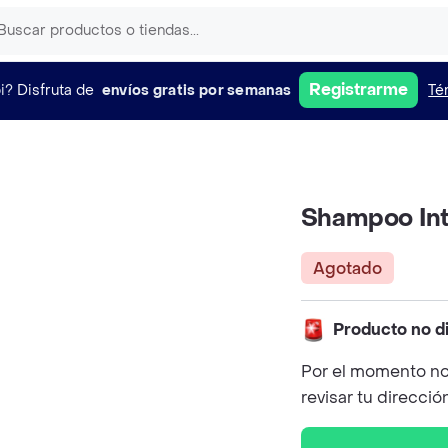
Registrarme
i?
Disfruta de
envíos gratis por semanas
Té
Shampoo Int
Agotado
Producto no d
Por el momento no
revisar tu direcció