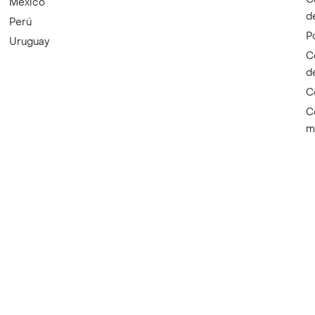
México
d
Perú
P
Uruguay
C
d
C
C
m