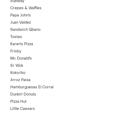
Subway
Crepes & Waffles
Papa John's
Juan Valdez
Sandwich Qbano
Tostao
Karen's Pizza
Frisby
Mc Donald's
Sr Wok
Kokoriko
Arroz Paisa
Hamburguesas El Corral
Dunkin' Donuts
Pizza Hut
Little Caesars