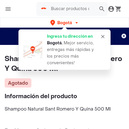
Bogotá
Regístrate
¿Nuevo en Rappi?
y disfruta de
Ingresa tu dirección en
envíos gratis por semanas
Aplican TyC
Bogotá
.
Mejor servicio,
entregas más rápidas y
los precios más
Shampoo NATURAL SANT Romero
convenientes!
Y Quina 500 Ml
Agotado
Información del producto
Shampoo Natural Sant Romero Y Quina 500 Ml