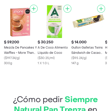
$ 59.200
$ 30.250
$ 14.000
$ 2
Mezcla De Pancakes Y
A De Coco Alimento
Gullon Galletas Twins
Hac
Waffles - More Than
Líquido de Coco
Sándwich de Cacao
Mos
Just
(
$197.34/g
)
(
$30.25/ml
)
con Crema sin Azúcar
(
$95.24/g
)
(
$57
300g
1 X 1.0 L
147 g
380
¿Cómo pedir
Siempre
Natural Pan Trenza
en