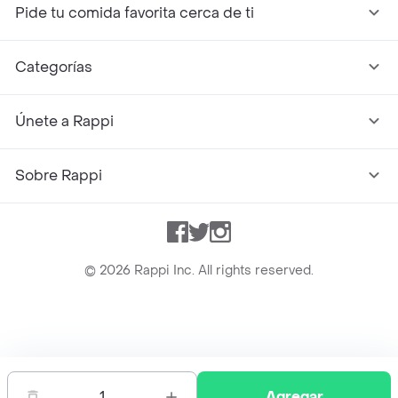
Pide tu comida favorita cerca de ti
Categorías
Únete a Rappi
Sobre Rappi
Facebook
Twitter
Instagram
©
2026
Rappi Inc. All rights reserved.
Rappi S.A.S. --- NIT 900.843.898-9 --- Calle 63 # 16A-02
Bogotá D.C. --- notificacionesrappi@rappi.com
1
Agregar