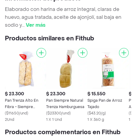
Elaborado con harina de arroz integral, claras de
huevo, agua tratada, aceite de ajonjolí, sal baja en
sodio y
...
Ver más
Productos similares en Fithub
$ 23.300
$ 23.300
$ 15.550
$ 2
Pan Trenza Alto En
Pan Siempre Natural
Spiga Pan de Arroz
Phil
Fibra - Siempre
Trenza Hamburguesa
Tajado
Ave
Natural X 2 Uds
(
$11650/und
)
(
$23300/und
)
(
$43.20/g
)
(
$37
2Und
1 X 1 Und
1 X 360 g
1 X
Productos complementarios en Fithub