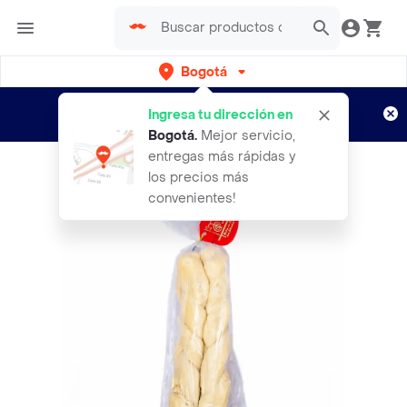
Bogotá
Regístrate
¿Nuevo en Rappi?
y disfruta de
Ingresa tu dirección en
envíos gratis por semanas
Aplican TyC
Bogotá
.
Mejor servicio,
entregas más rápidas y
los precios más
convenientes!