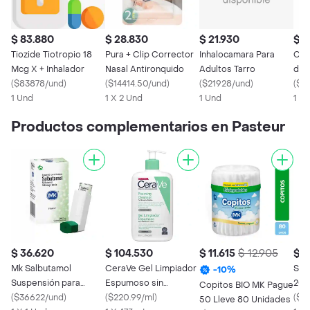
$ 83.880
$ 28.830
$ 21.930
$ 
Tiozide Tiotropio 18
Pura + Clip Corrector
Inhalocamara Para
Cep
Mcg X + Inhalador
Nasal Antironquido
Adultos Tarro
de 
(
$83878/und
)
(
$14414.50/und
)
(
$21928/und
)
(
$2
1 Und
1 X 2 Und
1 Und
1 X 
Productos complementarios en Pasteur
$ 36.620
$ 104.530
$ 11.615
$ 12.905
$ 3
Mk Salbutamol
CeraVe Gel Limpiador
Sac
-
10
%
Suspensión para
Espumoso sin
200
Copitos BIO MK Pague
Inhalación (100 mcg)
(
$36622/und
)
Perfume Piel Normal a
(
$220.99/ml
)
(
$3
50 Lleve 80 Unidades