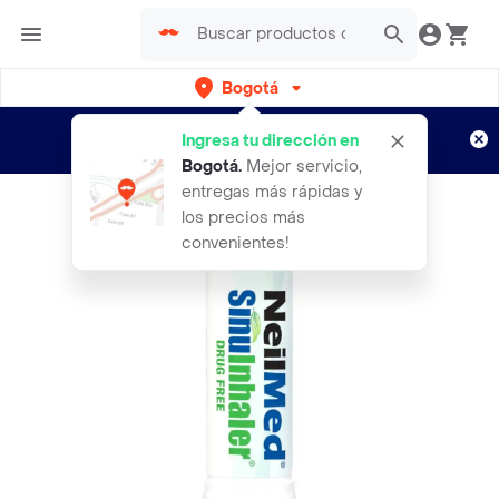
Bogotá
Regístrate
¿Nuevo en Rappi?
y disfruta de
Ingresa tu dirección en
envíos gratis por semanas
Aplican TyC
Bogotá
.
Mejor servicio,
entregas más rápidas y
los precios más
convenientes!