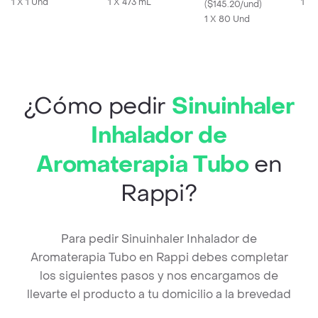
1 X 1 Und
Grasa
1 X 473 mL
1 X 
(
$145.20/und
)
1 X 80 Und
¿Cómo pedir
Sinuinhaler
Inhalador de
Aromaterapia Tubo
en
Rappi?
Para pedir Sinuinhaler Inhalador de
Aromaterapia Tubo en Rappi debes completar
los siguientes pasos y nos encargamos de
llevarte el producto a tu domicilio a la brevedad