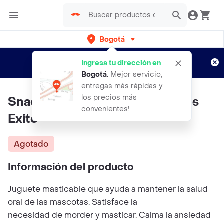
Bogotá
Regístrate
¿Nuevo en Rappi?
y disfruta de
Ingresa tu dirección en
envíos gratis por semanas
Aplican TyC
Bogotá
.
Mejor servicio,
entregas más rápidas y
los precios más
Snacks Para Mascotas Coquitos
convenientes!
Exito
Agotado
Información del producto
Juguete masticable que ayuda a mantener la salud
oral de las mascotas. Satisface la
necesidad de morder y masticar. Calma la ansiedad