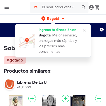
Bogotá
Regístrate
¿Nuevo en Rappi?
y disfruta de
Ingresa tu dirección en
envíos gratis por semanas
Aplican TyC
Bogotá
.
Mejor servicio,
entregas más rápidas y
los precios más
Sobre héroes y tumbas
convenientes!
Agotado
Productos similares:
Librería De La U
$5000