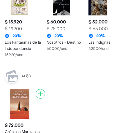
$ 15.920
$ 60.000
$ 52.000
$
$ 19.900
$ 75.000
$ 65.000
$
-
20
%
-
20
%
-
20
%
Los Fantasmas de la
Nosotros - Destino
Las Indignas
N
Independencia
60000/und
52000/und
6
15920/und
$0
$ 72.000
Crónicas Marcianas