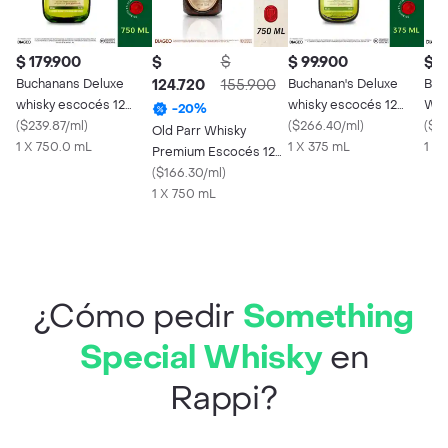
$ 179.900
$
$
$ 99.900
$ 2
Buchanans Deluxe
124.720
155.900
Buchanan's Deluxe
Buc
whisky escocés 12
whisky escocés 12
Whi
-
20
%
años 750 ml
(
$239.87/ml
)
años 375 ml
(
$266.40/ml
)
Sco
(
$2
Old Parr Whisky
1 X 750.0 mL
1 X 375 mL
1 X
Premium Escocés 12
Años
(
$166.30/ml
)
1 X 750 mL
¿Cómo pedir
Something
Special Whisky
en
Rappi?