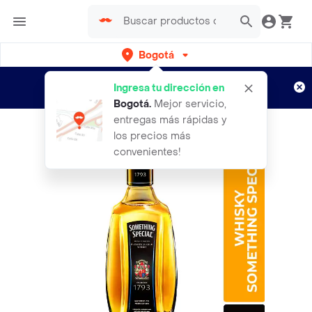
Bogotá
Regístrate
¿Nuevo en Rappi?
y disfruta de
Ingresa tu dirección en
envíos gratis por semanas
Aplican TyC
Bogotá
.
Mejor servicio,
entregas más rápidas y
los precios más
convenientes!