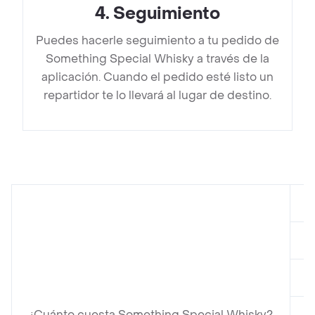
4
.
Seguimiento
Puedes hacerle seguimiento a tu pedido de
Something Special Whisky a través de la
aplicación. Cuando el pedido esté listo un
repartidor te lo llevará al lugar de destino.
e
e
e
¿Cuánto cuesta Something Special Whisky?
e