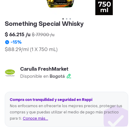
Something Special Whisky
$ 66.215
/
u
$ 77.900
/
u
-
15
%
$88.29/ml
(
1 X 750 mL
)
Carulla FreshMarket
Disponible en
Bogotá
Compra con tranquilidad y seguridad en Rappi
Nos enfocamos en ofrecerte los mejores precios, proteger tus
compras y que puedas utilizar el medio de pago más practico
para ti.
Conoce más...