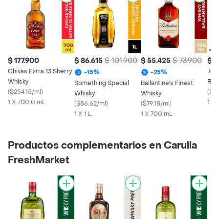
$ 177.900
$ 86.615
$ 101.900
$ 55.425
$ 73.900
$ 7
Chivas Extra 13 Sherry
Joh
-
15
%
-
25
%
Whisky
Red
Something Special
Ballantine's Finest
(
$254.15/ml
)
(
$11
Whisky
Whisky
1 X 700.0 mL
1 X
(
$86.62/ml
)
(
$79.18/ml
)
1 X 1 L
1 X 700 mL
Productos complementarios en Carulla
FreshMarket