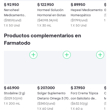
$ 92.950
$ 122.950
$ 89.950
$ 8
Nervoheel
Hormeel Solución
Hepeel Medicamento
Gri
Medicamento
Hormonal en Gotas
Homeopático
(
$1
Homeopático
(
$1859/und
)
(
$4098.34/ml
)
(
$1799/und
)
1 X
1 X 50 Und
1 X 30 mL
1 X 50 Und
Productos complementarios en
Farmatodo
$ 65.900
$ 207.000
$ 37.950
$ 1
Stodaline (2 g)
Solgar Suplemento
Forz Crema Tópica
Cen
(
$329.50/ml
)
Dietario Omega 3 (700
con Salicilato de
Med
1 X 200 mL
mg)
(
$3450/und
)
Metilo
(
$632.50/g
)
Hom
(
$2
1 X 60 Und
1 X 60 g
mg)
1 x