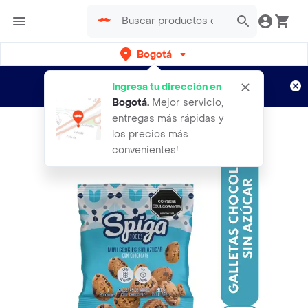
Bogotá
Regístrate
¿Nuevo en Rappi?
y disfruta de
Ingresa tu dirección en
envíos gratis por semanas
Aplican TyC
Bogotá
.
Mejor servicio,
entregas más rápidas y
los precios más
convenientes!