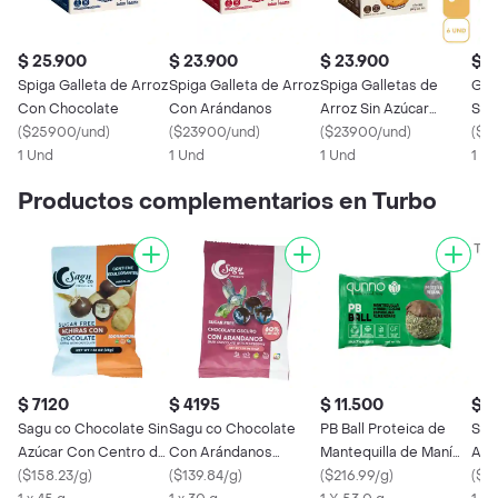
$ 25.900
$ 23.900
$ 23.900
$ 2
Spiga Galleta de Arroz
Spiga Galleta de Arroz
Spiga Galletas de
Gull
Con Chocolate
Con Arándanos
Arroz Sin Azúcar
San
(
$25900/und
)
(
$23900/und
)
Sabor Vainilla
(
$23900/und
)
de 
(
$8
1 Und
1 Und
1 Und
Azú
1 X
Productos complementarios en Turbo
$ 7120
$ 4195
$ 11.500
$ 2
Sagu co Chocolate Sin
Sagu co Chocolate
PB Ball Proteica de
Spi
Azúcar Con Centro de
Con Arándanos
Mantequilla de Maní
Arr
Achiras Recubiertas
(
$158.23/g
)
Recubierto Sin Azúcar
(
$139.84/g
)
Qunno
(
$216.99/g
)
Sabo
(
$2