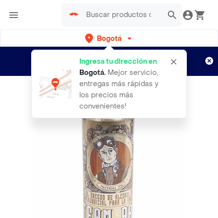
Bogotá
Regístrate
¿Nuevo en Rappi?
y disfruta de
Ingresa tu dirección en
envíos gratis por semanas
Aplican TyC
Bogotá
.
Mejor servicio,
entregas más rápidas y
los precios más
convenientes!