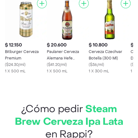
$ 12.150
$ 20.600
$ 10.800
$ 
Bitburger Cerveza
Paulaner Cerveza
Cerveza Czechvar
Cus
Premium
Alemana Hefe
Botella (300 Ml)
Dor
(
$24.30/ml
)
Weissbier
(
$41.20/ml
)
(
$36/ml
)
(
$16
1 X 500 mL
1 X 500 mL
1 X 300 mL
1 x
¿Cómo pedir
Steam
Brew Cerveza Ipa Lata
en Rappi?