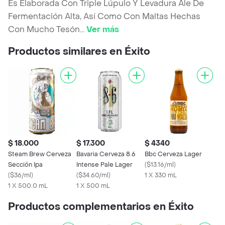
Es Elaborada Con Triple Lúpulo Y Levadura Ale De
Fermentación Alta, Así Como Con Maltas Hechas
Con Mucho Tesón
...
Ver más
Productos similares en Éxito
$ 18.000
$ 17.300
$ 4340
Steam Brew Cerveza
Bavaria Cerveza 8.6
Bbc Cerveza Lager
Sección Ipa
Intense Pale Lager
(
$13.16/ml
)
(
$36/ml
)
(
$34.60/ml
)
1 X 330 mL
1 X 500.0 mL
1 X 500 mL
Productos complementarios en Éxito