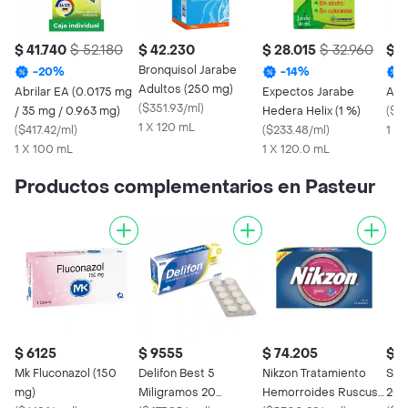
$ 41.740
$ 52.180
$ 42.230
$ 28.015
$ 32.960
$ 6
Bronquisol Jarabe
-
20
%
-
14
%
Adultos (250 mg)
Abrilar EA (0.0175 mg
Expectos Jarabe
Abri
(
$351.93/ml
)
/ 35 mg / 0.963 mg)
Hedera Helix (1 %)
(
$31
1 X 120 mL
(
$417.42/ml
)
(
$233.48/ml
)
1 X
1 X 100 mL
1 X 120.0 mL
Productos complementarios en Pasteur
$ 6125
$ 9555
$ 74.205
$ 3
Mk Fluconazol (150
Delifon Best 5
Nikzon Tratamiento
Sac
mg)
Miligramos 20
Hemorroides Ruscus
200