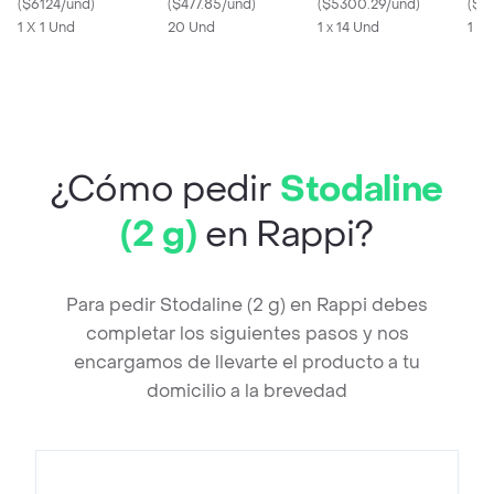
(
$6124/und
)
Tabletas
(
$477.85/und
)
Aculeatus L. 14
(
$5300.29/und
)
(
$3
1 X 1 Und
20 Und
Cápsulas
1 x 14 Und
1 X 
¿Cómo pedir
Stodaline
(2 g)
en Rappi?
Para pedir Stodaline (2 g) en Rappi debes
completar los siguientes pasos y nos
encargamos de llevarte el producto a tu
domicilio a la brevedad