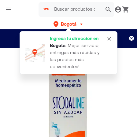
Bogotá
Regístrate
¿Nuevo en Rappi?
y disfruta de
Ingresa tu dirección en
envíos gratis por semanas
Aplican TyC
Bogotá
.
Mejor servicio,
entregas más rápidas y
los precios más
convenientes!