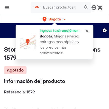
Bogotá
Regístrate
¿Nuevo en Rappi?
y disfruta de
Ingresa tu dirección en
envíos gratis por semanas
Aplican TyC
Bogotá
.
Mejor servicio,
entregas más rápidas y
los precios más
Stor Botella Silicón A Top Minions
convenientes!
1579
Agotado
Información del producto
Referencia: 1579.