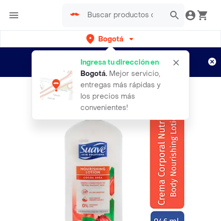
Bogotá
Regístrate
¿Nuevo en Rappi?
y disfruta de
Ingresa tu dirección en
envíos gratis por semanas
Aplican TyC
Bogotá
.
Mejor servicio,
entregas más rápidas y
los precios más
convenientes!