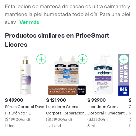
Esta loción de manteca de cacao es ultra calmante y
mantiene la piel humectada todo el día. Para una piel
suav
...
Ver más
Productos similares en PriceSmart
Licores
$ 49.900
$ 121.900
$ 99.900
$ 1
Sérum Corporal Dove
Lubriderm Crema
Lubriderm Crema
Cre
Hialurónico 1 L
Corporal Reparacion
Corporal Humectante
Revi
(
$49900/und
)
Intensiva
(
$121900/und
)
Con Filtro Solar Fps 15
(
$33300/ml
)
De 
(
$2
1 Und
1 x 1 Und
3 mL
1 X