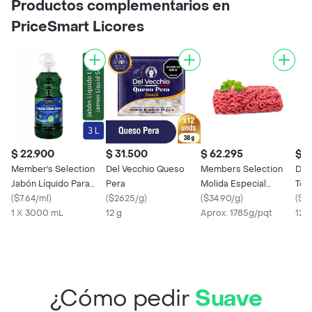
Productos complementarios en
PriceSmart Licores
$ 22.900
$ 31.500
$ 62.295
$ 5
Member's Selection
Del Vecchio Queso
Members Selection
Dov
Jabón Líquido Para
Pera
Molida Especial
Toc
Platos Aroma a Limón
(
$7.64/ml
)
(
$2625/g
)
Fresca
(
$34.90/g
)
Orig
(
$58
1 X 3000 mL
12 g
Aprox. 1785g/pqt
Hid
12 
¿Cómo pedir
Suave