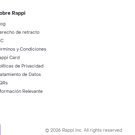
obre Rappi
log
erecho de retracto
IC
érminos y Condiciones
appi Card
olíticas de Privacidad
ratamiento de Datos
QRs
nformación Relevante
ry
©
2026
Rappi Inc. All rights reserved.