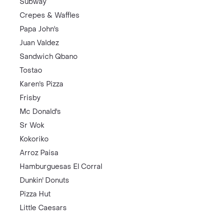
Subway
Crepes & Waffles
Papa John's
Juan Valdez
Sandwich Qbano
Tostao
Karen's Pizza
Frisby
Mc Donald's
Sr Wok
Kokoriko
Arroz Paisa
Hamburguesas El Corral
Dunkin' Donuts
Pizza Hut
Little Caesars