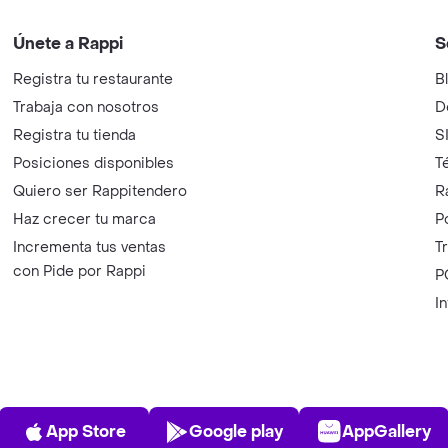
Únete a Rappi
S
Registra tu restaurante
B
Trabaja con nosotros
D
Registra tu tienda
S
Posiciones disponibles
T
Quiero ser Rappitendero
R
Haz crecer tu marca
P
Incrementa tus ventas
T
con Pide por Rappi
P
I
App Store
Play Store
AppGalle
App Store
Google play
AppGallery