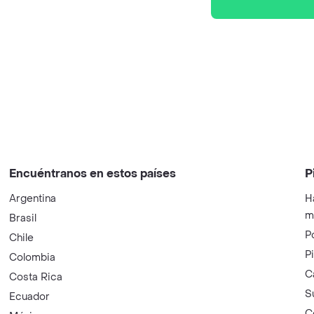
Encuéntranos en estos países
P
Argentina
H
m
Brasil
P
Chile
P
Colombia
C
Costa Rica
S
Ecuador
C