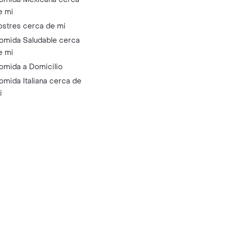
e mi
ostres cerca de mi
omida Saludable cerca
e mi
omida a Domicilio
omida Italiana cerca de
i