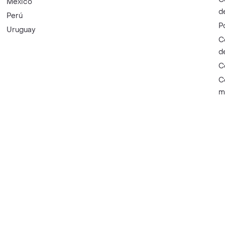
México
d
Perú
P
Uruguay
C
d
C
C
m