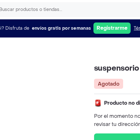
Registrarme
i?
Disfruta de
envíos gratis por semanas
Té
suspensorio 
Agotado
Producto no d
Por el momento no
revisar tu direcció