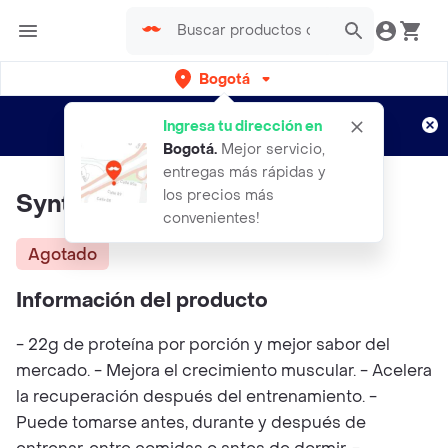
Bogotá
Regístrate
¿Nuevo en Rappi?
y disfruta de
Ingresa tu dirección en
envíos gratis por semanas
Aplican TyC
Bogotá
.
Mejor servicio,
entregas más rápidas y
los precios más
Syntha 6 5 Libras Vainilla BSN
convenientes!
Agotado
Información del producto
- 22g de proteína por porción y mejor sabor del
mercado. - Mejora el crecimiento muscular. - Acelera
la recuperación después del entrenamiento. -
Puede tomarse antes, durante y después de