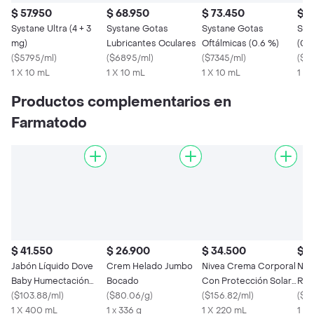
$ 57.950
$ 68.950
$ 73.450
$ 7
Systane Ultra (4 + 3
Systane Gotas
Systane Gotas
Sys
mg)
Lubricantes Oculares
Oftálmicas (0.6 %)
(0.
(
$5795/ml
)
(
$6895/ml
)
(
$7345/ml
)
(
$7
1 X 10 mL
1 X 10 mL
1 X 10 mL
1 X
Productos complementarios en
Farmatodo
$ 41.550
$ 26.900
$ 34.500
$ 5
Jabón Líquido Dove
Crem Helado Jumbo
Nivea Crema Corporal
Niv
Baby Humectación
Bocado
Con Protección Solar
Reg
Sensible 400 mL
(
$103.88/ml
)
(
$80.06/g
)
FPS 15
(
$156.82/ml
)
Pie
(
$13
1 X 400 mL
1 x 336 g
1 X 220 mL
1 x