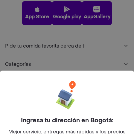
App Store
Google play
AppGallery
Pide tu comida favorita cerca de ti
Categorías
Únete a Rappi
Sobre Rappi
Facebook
Twitter
Instagram
Ingresa tu dirección en Bogotá:
Mejor servicio, entregas más rápidas y los precios
©
2026
Rappi Inc. All rights reserved.