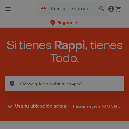
Bogotá
Si tienes
Rappi,
tienes
Todo.
Usa tu ubicación actual
Iniciar sesión
para ver tus direcciones