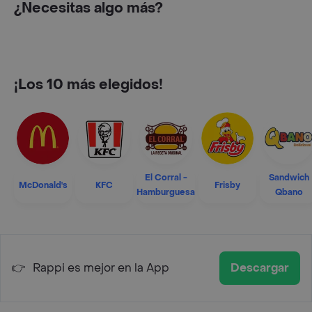
¿Necesitas algo más?
¡Los 10 más elegidos!
El Corral -
Sandwich
McDonald's
KFC
Frisby
Hamburguesa
Qbano
👉
Rappi es mejor en la App
Descargar