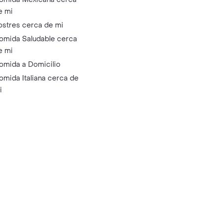
e mi
ostres cerca de mi
omida Saludable cerca
e mi
omida a Domicilio
omida Italiana cerca de
i