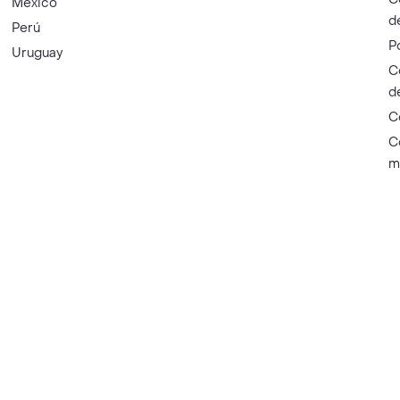
México
d
Perú
P
Uruguay
C
d
C
C
m