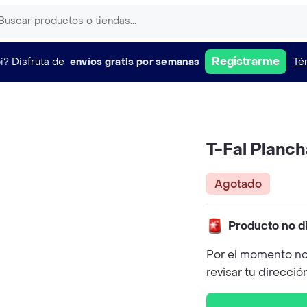
Registrarme
i?
Disfruta de
envíos gratis por semanas
Té
T-Fal Planc
Agotado
Producto no d
Por el momento no
revisar tu direcció