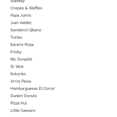
Subway
Crepes & Waffles
Papa John's
Juan Valdez
Sandwich Qbano
Tostao
Karen's Pizza
Frisby
Mc Donald's
Sr Wok
Kokoriko
Arroz Paisa
Hamburguesas El Corral
Dunkin' Donuts
Pizza Hut
Little Caesars