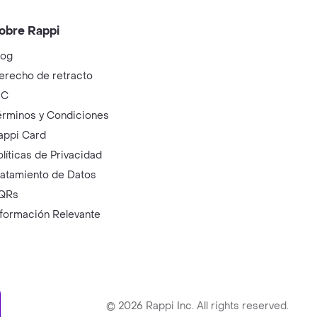
obre Rappi
log
erecho de retracto
IC
érminos y Condiciones
appi Card
olíticas de Privacidad
ratamiento de Datos
QRs
nformación Relevante
ry
©
2026
Rappi Inc. All rights reserved.