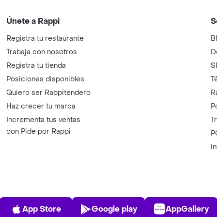
Únete a Rappi
S
Registra tu restaurante
B
Trabaja con nosotros
D
Registra tu tienda
S
Posiciones disponibles
T
Quiero ser Rappitendero
R
Haz crecer tu marca
P
Incrementa tus ventas
T
con Pide por Rappi
P
I
App Store
Play Store
AppGalle
App Store
Google play
AppGallery