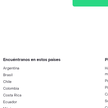
Encuéntranos en estos países
P
Argentina
H
m
Brasil
P
Chile
P
Colombia
C
Costa Rica
S
Ecuador
C