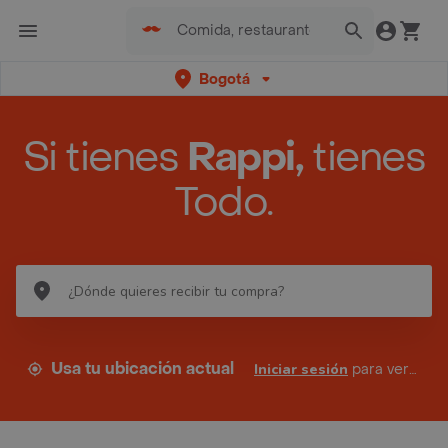
Bogotá
Si tienes
Rappi,
tienes
Todo.
Usa tu ubicación actual
Iniciar sesión
para ver tus direcciones