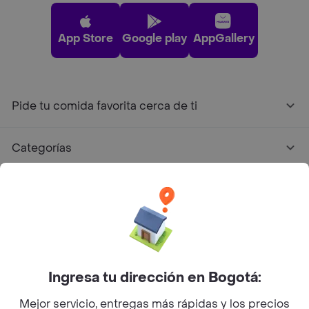
App Store
Google play
AppGallery
Pide tu comida favorita cerca de ti
Categorías
Únete a Rappi
Sobre Rappi
Facebook
Twitter
Instagram
Ingresa tu dirección en Bogotá:
Mejor servicio, entregas más rápidas y los precios
©
2026
Rappi Inc. All rights reserved.