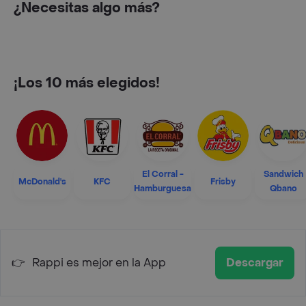
¿Necesitas algo más?
¡Los 10 más elegidos!
El Corral -
Sandwich
McDonald's
KFC
Frisby
Hamburguesa
Qbano
👉
Rappi es mejor en la App
Descargar