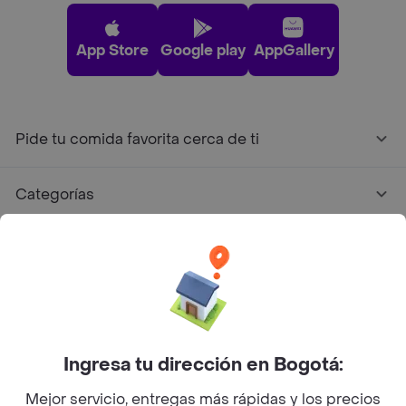
App Store
Google play
AppGallery
Pide tu comida favorita cerca de ti
Categorías
Únete a Rappi
Sobre Rappi
Facebook
Twitter
Instagram
Ingresa tu dirección en Bogotá:
Mejor servicio, entregas más rápidas y los precios
©
2026
Rappi Inc. All rights reserved.