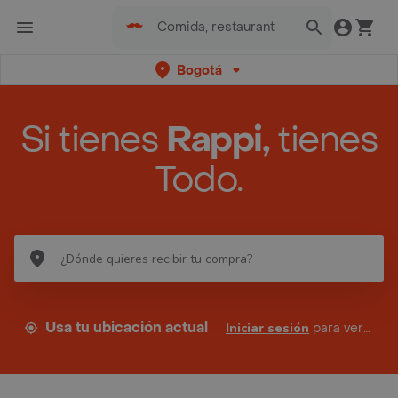
Bogotá
Si tienes
Rappi,
tienes
Todo.
Usa tu ubicación actual
Iniciar sesión
para ver tus direcciones