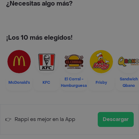
¿Necesitas algo más?
¡Los 10 más elegidos!
El Corral -
Sandwich
McDonald's
KFC
Frisby
Hamburguesa
Qbano
👉
Rappi es mejor en la App
Descargar