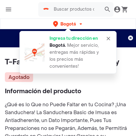
Bogotá
Regístrate
¿Nuevo en Rappi?
y disfruta de
Ingresa tu dirección en
envíos gratis por semanas
Aplican TyC
Bogotá
.
Mejor servicio,
entregas más rápidas y
los precios más
T-Fal Set De Accesorios Easyfry
convenientes!
Agotado
Información del producto
¿Qué es lo Que no Puede Faltar en tu Cocina? ¡Una
Sanduchera! La Sanduchera Basic de Imusa es
Antiadherente, un Dato Importante, Pues Tus
Preparaciones no se Pegarán, Además, te Permitirá