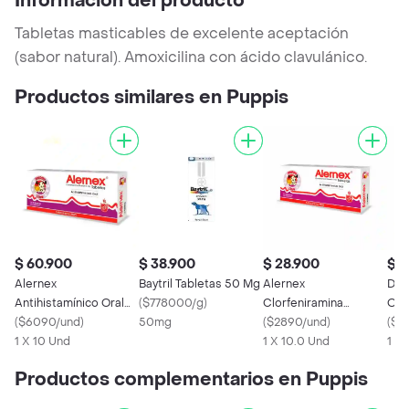
Información del producto
Tabletas masticables de excelente aceptación
(sabor natural). Amoxicilina con ácido clavulánico.
Productos similares en Puppis
$ 60.900
$ 38.900
$ 28.900
$ 5
Alernex
Baytril Tabletas 50 Mg
Alernex
Doxi
Antihistamínico Oral
(
$778000/g
)
Clorfeniramina
Ora
para Perros y Gatos (5
(
$6090/und
)
50mg
Maleato (5 mg)
(
$2890/und
)
(
$3
mg)
1 X 10 Und
Antihistamínico Uso
1 X 10.0 Und
1 X 
Veterinario
Productos complementarios en Puppis