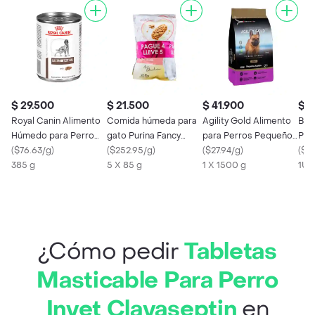
$ 29.500
$ 21.500
$ 41.900
$ 
Royal Canin Alimento
Comida húmeda para
Agility Gold Alimento
Bols
Húmedo para Perro
gato Purina Fancy
para Perros Pequeños
Pup
Gastrointestinal
(
$76.63/g
)
Feast Pack Surtido
(
$252.95/g
)
Piel
(
$27.94/g
)
(
$4
385 g
Pague 4 Lleve 5 -
5 X 85 g
1 X 1500 g
1Un
Sobres
¿Cómo pedir
Tabletas
Masticable Para Perro
Invet Clavaseptin
en