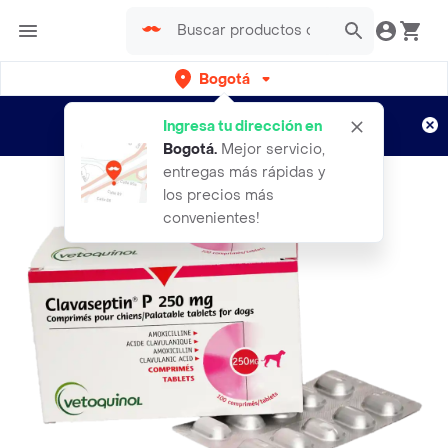
Bogotá
Regístrate
¿Nuevo en Rappi?
y disfruta de
Ingresa tu dirección en
envíos gratis por semanas
Aplican TyC
Bogotá
.
Mejor servicio,
entregas más rápidas y
los precios más
convenientes!