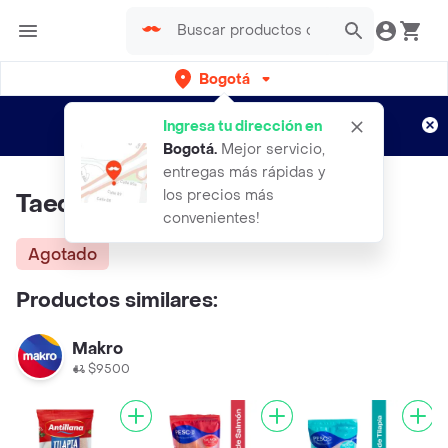
Bogotá
Regístrate
¿Nuevo en Rappi?
y disfruta de
Ingresa tu dirección en
envíos gratis por semanas
Aplican TyC
Bogotá
.
Mejor servicio,
entregas más rápidas y
los precios más
Taeq Filete de Tilapia
convenientes!
Agotado
Productos similares:
Makro
$9500