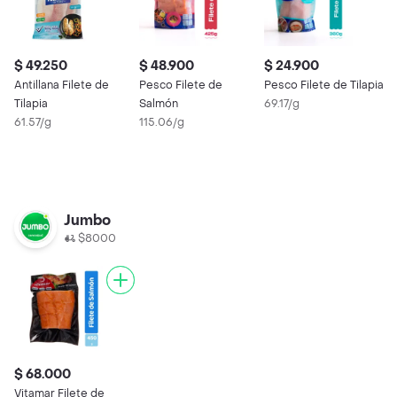
$ 49.250
$ 48.900
$ 24.900
$
Antillana Filete de
Pesco Filete de
Pesco Filete de Tilapia
$
Tilapia
Salmón
69.17/g
61.57/g
115.06/g
A
F
4
Jumbo
$8000
$ 68.000
Vitamar Filete de