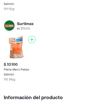
Salmón
151.12/g
Surtimax
$7000
$ 33.100
Filete Mero Pekao
Salmón
110.34/g
Información del producto