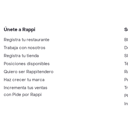
Únete a Rappi
S
Registra tu restaurante
B
Trabaja con nosotros
D
Registra tu tienda
S
Posiciones disponibles
T
Quiero ser Rappitendero
R
Haz crecer tu marca
P
Incrementa tus ventas
T
con Pide por Rappi
P
I