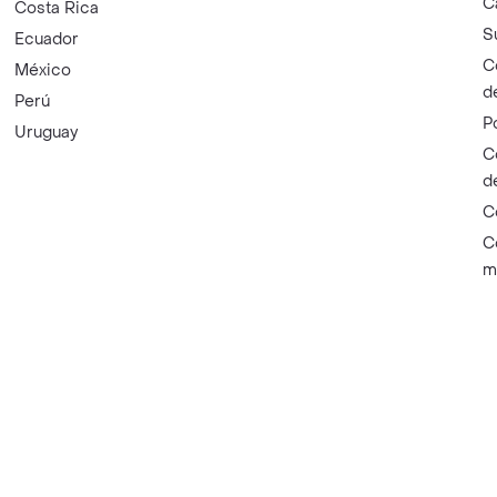
C
Costa Rica
S
Ecuador
C
México
d
Perú
P
Uruguay
C
d
C
C
m