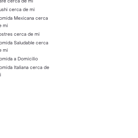
afé cerca de mi
ushi cerca de mi
omida Mexicana cerca
e mi
ostres cerca de mi
omida Saludable cerca
e mi
omida a Domicilio
omida Italiana cerca de
i